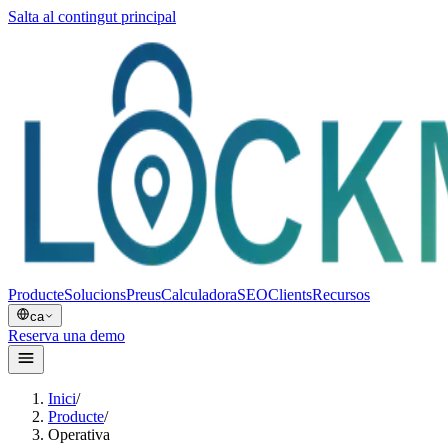
Salta al contingut principal
Producte
Solucions
Preus
Calculadora
SEO
Clients
Recursos
ca
Reserva una demo
Inici
/
Producte
/
Operativa