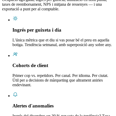
taxes de reemborsament, NPS i mitjana de ressenyes — i una
exportació a punt per al comptable.
Ingrés per guixeta i dia
L'única mètrica que et diu si vas posar bé el preu en aquella
botiga. Tendència setmanal, amb superposició any sobre any.
Cohorts de client
Primer cop vs. repetidors. Per canal. Per idioma. Per ciutat.
Útil per a decisions de màrqueting que altrament aniries
endevinant.
Alertes d'anomalies
Ingrés del divendres un 30 % per sota de la tendència? Taxa