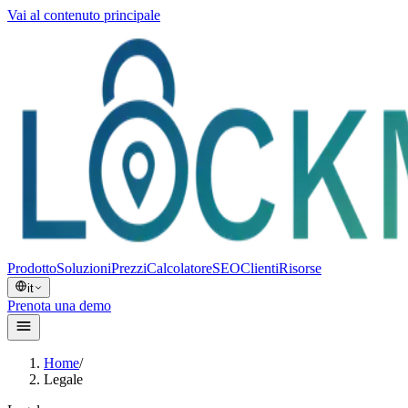
Vai al contenuto principale
Prodotto
Soluzioni
Prezzi
Calcolatore
SEO
Clienti
Risorse
it
Prenota una demo
Home
/
Legale