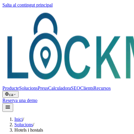
Salta al contingut principal
Producte
Solucions
Preus
Calculadora
SEO
Clients
Recursos
ca
Reserva una demo
Inici
/
Solucions
/
Hotels i hostals