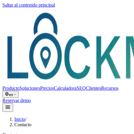
Saltar al contenido principal
Producto
Soluciones
Precios
Calculadora
SEO
Clientes
Recursos
es
Reservar demo
Inicio
/
Contacto