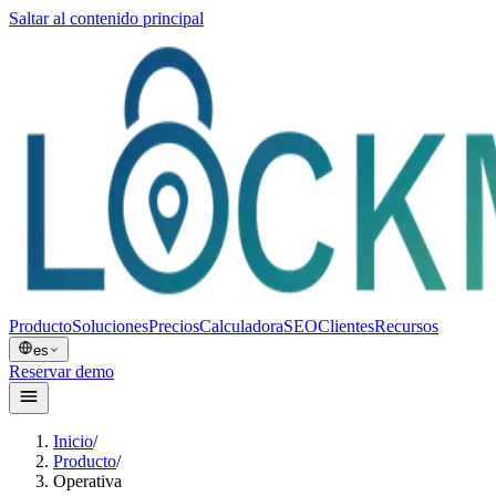
Saltar al contenido principal
Producto
Soluciones
Precios
Calculadora
SEO
Clientes
Recursos
es
Reservar demo
Inicio
/
Producto
/
Operativa