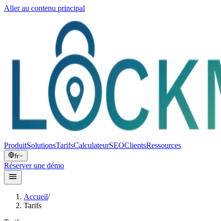
Aller au contenu principal
Produit
Solutions
Tarifs
Calculateur
SEO
Clients
Ressources
fr
Réserver une démo
Accueil
/
Tarifs