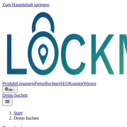
Zum Hauptinhalt springen
Produkt
Lösungen
Preise
Rechner
SEO
Kunden
Wissen
de
Demo buchen
Start
/
Demo buchen