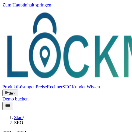
Zum Hauptinhalt springen
Produkt
Lösungen
Preise
Rechner
SEO
Kunden
Wissen
de
Demo buchen
Start
/
SEO